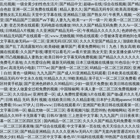
乱伦视频
|
一级全黄少妇性色生活片
|
国产精品中文
|
超碰av在线
|
综合在线视频
|
国产精
合色欲 亚洲一区二区免费在线观看
|
精品人妻久久
|
国产精品无码专区
|
欧美高清视频
妻熟女乱又乱精品
|
天堂中文字幕在线
|
亚洲精品三级
|
国产熟女AV
|
午夜男人视频
|
一
堂
|
国产精品国产三级国产aⅴ下载
|
人妻九九
|
欧美一a一片一级一片
|
欧美一区二区三区
人妻
|
变态另类在线观看
|
无码电影在线播放
|
99久久久国产精品无码免费
|
久久Av一区
线
|
日韩精品A片视频
|
久久亚洲国产精品无码一区
|
午夜精品久久久久久久
|
色婷婷色
|
91精品无码国产在线观看一区
|
www.尤物视频
|
99热在线观看
|
小雪被体育老师抱到仓
文字幕乱偷无码av一区二区
|
亚洲无码1区2区3区
|
久久久天堂国产精品女人
|
顶级欧美做
频
|
国产乱了高清露脸对白
|
欧美碰碰
|
嫩草国产
|
看黄免费网站
|
91丨九色丨熟女高潮
|
频在线观看
|
久久国产影视
|
哪里可以看毛片
|
av看片资源
|
熟女天堂
|
美女直播全婐APP
爽
|
凹凸视频极品人妻熟女
|
欧美日韩中文字幕旡码免费视频
|
国产精品久久久久久久
免费毛片基地
|
久久性爱综合网
|
最新无码视频
|
日本三级视频在线播放
|
91色综合
|
中文
堂av
|
高清无码小电影
|
77777av
|
国产激情一区二区三区
|
码精品一区二区三区四区
|
亚
丨白丝
|
黄色一级网站
|
九九九国产
|
国产成人91亚洲精品无码观看
|
日本欧美在线观看
|
精品无码AV中文永久在线
|
91精品久久久
|
99欧美精品
|
亲子乱V一区二区三区免费看
|
区特黄手机版
|
国产亚洲色婷婷久久99精品91
|
少妇一级淫片免费放
|
欧美日韩在线视频
一级
|
老女人做爰全过程免费的视频
|
中国辣椒网
|
丰满人妻一区二区三区免费视频棣
|
区二区
|
久久综合av
|
亚洲性爱一区
|
成人免费性爱视频
|
h片在线看
|
国产做a爰片久久毛
产
|
日韩 精品 无码 系列 视频
|
在线欧美日韩
|
久久精品影视
|
日本护士高潮japanese
|
91
免费看
|
91cao
|
97伊人
|
日韩www
|
日韩在线观看AV
|
亚洲国产欧美日韩在线观看第一区
文字幕日韩一区
|
极品尤物一区二区三区
|
香蕉视频污版
|
思思99热
|
色呦呦网站
|
苍井空
精品久久99不卡无限看下载
|
日韩AV激情
|
三上悠亚中文字幕
|
九九九国产
|
日日夜夜草
幕一区二区三区四区五区
|
国内精品一区二区三区
|
久久久久国产精品无码免费看
|
91
一区二区三区夜夜嗨
|
国产综合在线观看
|
中文字幕第一页在线
|
色天天综合久久久久综
区二区三区
|
国产精品亚洲精品
|
久久久久亚洲Av无码A片
|
国产无套内射普通话对白天
熟女少妇
|
精品一区二区三区中文字幕
|
春色AV
|
91福利在线观看
|
99热国产在线观看
|