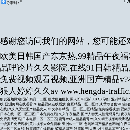
0
11
分享到：
感谢您访问我们的网站，您可能还
欧美日韩国产东京热,99精品午夜
品理论片久久影院,在线91日韩精
免费视频观看视频,亚洲国产精品v
狠人婷婷久久av
www.hengda-traffic
狼友视频网站
|
国产精品一二区
|
巨大巨粗巨长 黑人长吊
|
国产XXXX孕妇
|
亚洲精品久
线
|
亚洲黄网在线观看
|
91精品视频在线播放
|
麻豆精品一区二区
|
乱肉黄蓉合集500篇
|
在线
|
久久久天堂国产精品女人
|
中文字幕精品一区二区三区精品
|
免费操逼视频
|
视频
日本在线一区二区三区
|
日本免费在线
|
久久午夜精品
|
国产人妻无人性无码秀列
|
夜夜
免费高清无码
|
日本电影一区二区三区
|
蜜臀av成人精品蜜臀av
|
久久精品视频8
|
欧洲熟
一级黄片免费观看
|
黄片视频大全免费看
|
亚洲av一二区
|
色哟哟国产精品色哟哟
|
午夜
品一区二区在线
|
秋霞影院在线观看
|
97精品国产
|
秋霞国产
|
人妻少妇
|
精品国产91久久