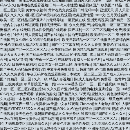
高清视频
|
一级性爱视频免费在线
|
欧美精品四区
|
亚洲男人的天堂av
|
一级a一级a爰片
码AV永久
|
色呦呦在线观看视频
|
日韩丰满人妻性爱
|
精品视频国产
|
欧美国产精品一区
二区三区的天堂
|
美女午夜福利
|
黄片在线免费观看
|
日韩无码中字
|
亚洲天天
|
男人天堂
乱码久久久久久1区2区
|
国产精品福利在线观看
|
欧美亚洲性爱
|
91中文
|
五月天综合网
|
欧美一区二区精品
|
国产亚洲A片无码导航
|
一区视频在线
|
亚洲无码视屏
|
国产精品一
一级内射片在线网站观看
|
日韩高清无码一区
|
永久免费国产
|
操逼無碼
|
一区二区三区
洲精品
|
AV在线无码
|
日本性爱视频在线观看
|
国产福利一区二区三区视频
|
性免费
|
欧
看性色
|
91伊人
|
男人资源站
|
国产在线拍揄自揄拍无码福利
|
欧美精品一区二
|
亚洲天天
在线国产
|
久久99久久99精品免观看软件
|
欧美日韩精品一区二区在线播放
|
色爱综合网
亚洲AV无码成人精品区明星蜜乳
|
国产中文字幕在线
|
久久久大香蕉
|
蜜臀AV在线播放
|
在线
|
精国产品一区二区三区A片
|
免费啪啪网站
|
国内精品视频在线观看
|
国产精品国产
日天天日天天干
|
国产精品免费在线
|
无码流出 的搜索结果 - 91n
|
日本无码熟妇五十路
合网
|
日韩AV导航
|
国产午夜一区二区
|
在线视频91
|
成人一级黄色片
|
日韩精品免费一
久久久
|
日韩午夜福利片
|
欧美美女一区二区三区
|
直接看的av
|
国产精品久久无码
|
久久
国产午夜无码精品免费看奶水
|
中文字幕免费观看
|
日韩激情网
|
AV电影免费在线观看
|
久久久久免费看
|
午夜无码片在线观看影院
|
日本欧美一区二区三区
|
国产成人无码ww
国产伦精品一区二区
|
久久一级
|
精品人妻视频日韩
|
成人免费毛片
|
免费看一级黄片
|
区
|
三级黄视频
|
草草影院国产第一页
|
www.com淫荡
|
国产一区二
|
国产乱视频
|
91精品
人妻一区二区三区四区仙踪林
|
久久久国产亚洲精品
|
你懂的电影
|
亚洲综合一区
|
91精
69AV
|
久久av免费观看
|
被解救的姜戈
|
国产精品久久AV无码
|
蜜桃久久
|
黄色激情网站
|
久久超碰
|
一本色道久久综合狠狠躁篇的优点
|
蜜乳视频免费网站
|
欧美一级黄色网
|
精
视频
|
天天夜夜一级A片免费看
|
av天堂中文在线观看
|
Chinese老女人老熟妇HD
|
91人妻
产精品VIDEOSSEX久久发布
|
国产精品99久久AV色婷婷综合
|
国产精品91视频
|
伊人9
在线观看
|
天天色色色
|
无码国产69精品久久孕妇价格
|
91麻豆精品国产91久久久久久
|
一级av在线
|
草一次黄色av
|
国产动态图
|
香蕉三级片
|
精国产品一区二区三区A片
|
日韩
区
|
无码视频专区
|
综合激情久久
|
性爱黄色亚洲
|
黄色性爱网
|
女乱高潮久久久久久爽爽
日韩一区二区三区四区
|
日韩无码外流下载
|
亚洲综合色图
|
亚洲激情网站
|
AV在线毛片