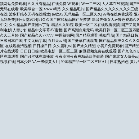
频网站免费观看
|
久久只有精品
|
在线免费AV观看
|
AV一二三区
|
人人草在线视频
|
国产
无码在线看
|
欧美综合一区
|
www.精品
|
久久精品毛片
|
国产精品久久久久久久久久三级
在线
|
波多野结衣无码在线播放
|
色欲AV无码精品一区二区久久
|
99热在线免费观看
|
亚
无码免费
|
阿v天堂2014
|
91久久国产露脸精品国产吴梦梦
|
影音先锋女人av鲁色资源久
中文
|
久久精品国产亚洲av丁香
|
精品久久影院
|
欧美一区二区在线观看视频
|
国产又黄
利电影
|
人妻少妇精品中文字幕AV蜜桃
|
国产高潮白浆无码
|
欧美日韩一区二区三区四
久久五月婷
|
国产精品久久777777
|
中国辣椒网
|
国产精品观看
|
熟妇导航
|
国产精品日韩
三级日本产国
|
中文无码字幕
|
五月天av网
|
国产嫩草在线观看
|
国产精品爽爽久久久久
区
|
在线观看污视频
|
日日操日日
|
久久蜜乳av
|
国产永久精品
|
小黄片免费观看
|
国产精
片在线观看
|
日日日日操
|
欧美电影一区二区三区
|
麻豆视频免费在线观看
|
国产九色
|
9
区在线观看
|
国产91丝袜在线播放
|
夜夜高潮夜夜爽精品欧美做爰
|
国产东北女人做受av
视频在线
|
日本少妇AA一级特黄大片
|
99国精产品一区二区三区A片
|
日本熟妇色
|
黄片