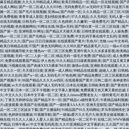
麻豆精品视频
|
久久久久99精品成人网站
|
欧美日韩精品一区
|
精品一区在线视频
|
国产
合成人网站
|
国产一区二区成人久久919色
|
无码免费毛片
|
av无码中文字幕
|
91这里只
频一区二区
|
国产毛片在线视频
|
亚洲aaa
|
国产内射一区
|
久久久精品一区二区三区
|
92
区免费视频
|
青青草成人影院
|
贵妇情欲按摩a片
|
97久久精品
|
久久无码区
|
无码人妻一
在线无码视频
|
日韩无码一区二区三区
|
久色婷婷
|
久久嫩草
|
一级免费毛片
|
国产精品久
大的视频
|
色色视频网站
|
91网址在线
|
秋霞av无码
|
国产喷白浆一区二区三区动漫
|
国产
国产第一页
|
亚洲明星AV网址
|
国产精品天天狠天天看
|
日韩性爱在线观看
|
人人操免费
桃av一区二区三区
|
国产伦精品一区二区三区免费
|
中文乱码字幕在线中文乱码
|
亚洲图
精品久久久久
|
国产jizz
|
日日日操操操
|
在线观看国产黄片
|
乳色AV
|
尤物.com
|
中文有码
欧美日韩精品在线
|
97国产
|
黄色无码网站
|
久久99久国产精品黄毛片入口
|
一级av片在
院
|
福利视频导航大全
|
懂色aⅴ一区二区三区免费
|
亚洲午夜久久久水多多影视
|
欧美精
三级视频
|
无码一区二
|
人妖一区二区
|
精品无码一级毛片免费
|
国产精品1区
|
成人免费
片
|
免费在线观看国产精品
|
伊人色色
|
91久久精品日日躁夜夜躁欧美
|
国产又猛又黄又
视频
|
污视频在线
|
国产肉体XXXX裸体784大胆
|
激情av在线
|
亚洲欧美在线观看
|
久久
久久久久一区
|
天天摸日日摸
|
亚洲第一成人网站
|
99精品在线观看
|
超碰人人妻
|
日韩精
夜AV久久乱码
|
国产a一区
|
成人无码毛片
|
97色色网
|
国产精品免费区二区三区观看四
国产视频不卡
|
96国产精品久久久久aⅴ四区
|
在线观看国产黄片
|
日韩二级片
|
各种姿势玩
码视频
|
av大片在线观看
|
国产成人无码专区
|
日本乱伦视频
|
日韩欧美性爱
|
国产黄色性
中文字幕
|
日本一区二区不卡视频
|
中文字幕人妻视频
|
免费观看又色又爽又黄的忠诚
|
久
|
中文久久久
|
日本中文字幕一区二区
|
老女人chinese肥臀老女人
|
一级特黄毛片
|
欧美
久
|
丁香五月婷婷综合
|
国产精品不卡一区
|
国产精品v
|
a级特黄毛片
|
午夜精品福利视频
片a直接观看
|
欧美国产在线视频
|
国产一级特黄AAA大片
|
亚洲天堂影院
|
国产精品系列
品一区二区三区妓女下载
|
国产主播福利
|
91精品国产91久无码网站
|
罗马帝国艳情史
|
在线
|
色婷婷在线播放
|
91视频导航
|
国产一级做a爱片久久毛片A
|
欧美美女操逼视频
|
久
桃在线
|
91久久人人操人人爱人人摸
|
国产精品熟女一区二区不卡
|
在线二区
|
WWW插
产精品
|
日韩午夜av
|
中文字幕无码高清
|
久久91亚洲精品中文字幕奶水
|
久久国产AV
|