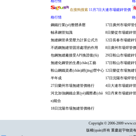
格行情
格
在搜狗搜索
11月7日大連市場鍍鋅管價
格行情
格
鋼鐵行業(yè)整體承壓
17日廣州市場焊管
軸承鋼管知識
8日樂從市場鍍鋅
無縫鋼管承受壓力計算公式方
12日長春市場鍍鋅
不銹鋼無縫管固溶處理的作用
8日廣州市場焊管
包鋼無縫廠接受API換證復(fù)
29日鞍山市場鍍鋅
無縫化鋼管的生產(chǎn)工藝
17日鞍山市場鍍鋅
鞍山鋼鐵資產(chǎn)經(jīng)營中心
12日樂從市場無縫
半年成
17日沈陽市場焊管
27日蘭州市場無縫管價格行
4日大連市場鍍鋅
河北加強鋼鐵企業(yè)國際產(chǎ
9日丹東市場鍍鋅
n)能合
18日沈陽市場無縫管價格行
Copyright © 2006-2009 www.cn-
版權(quán)所有 重慶超宇物資有