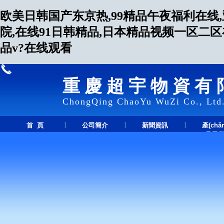
欧美日韩国产东京热,99精品午夜福利在线
院,在线91日韩精品,日本精品视频一区二
品v?在线观看
重慶超宇物資有
ChongQing ChaoYu WuZi Co., Ltd
|
|
|
首 頁
公司簡介
新聞資訊
產(chǎ
品展