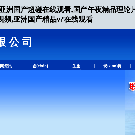
,亚洲国产超碰在线观看,国产午夜精品理论片
频,亚洲国产精品v?在线观看
限公司
.
|
|
|
|
聞資訊
產(chǎn)
生產
現(xiàn)貸
品展示
(chǎn)設
資源
(shè)備