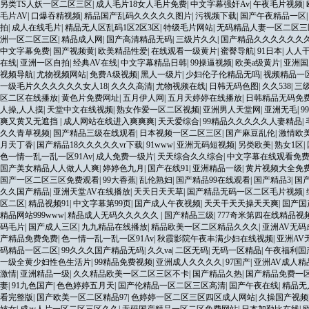
另类TS人妖一区二区三区
|
成人毛片18女人毛片免费
|
中文字幕强奸Av
|
午夜毛片视频
|
毛片AV
|
口爆吞精视频
|
精品国产乱码久久久久久图片
|
污视频下载
|
国产午夜精品一区
拍
|
成人在线毛片
|
精品无人区乱码1区2区3区
|
特级毛片网站
|
无码精品人妻一区二区三
洲一区二区三区
|
精品成人网
|
国产高清精品无码
|
三级片久久
|
国产精品久久久久久久
中文字幕免费
|
国产视频黄
|
欧美精品性爱
|
在线观看一级黄片
|
蜜臀导航
|
91日本
|
人人
在线
|
亚洲一区自拍
|
经典AV在线
|
中文字幕精品日韩
|
99操逼视频
|
欧美a级黄片
|
亚洲国
视频导航
|
尤物视频网站
|
免费A级视频
|
黑人一级片
|
少妇伦子伦精品无吗
|
视频精品一
一级毛片久久久久久久女人18
|
久久久高清
|
尤物视频在线
|
日韩无码色图
|
久久538
|
三
区二区在线播放
|
黄色片免费网址
|
五月伊人网
|
五月天婷婷在线播放
|
日韩精品无码免
人操,人人摸
|
天堂中文在线视频
|
熟女作爱一区二区视频
|
亚洲男人天堂网
|
亚洲无毛
|
9
爽又黄又无遮挡
|
成人网站在线进入爽爽爽
|
天天爱综合
|
99精品久久久久久人妻精品
|
久久青草视频
|
国产精品三级在线观看
|
日本视频一区二区三区
|
国产麻豆乱伦
|
激情欧
月天丁香
|
国产精品18久久久久久vr下载
|
91www
|
亚洲无码短视频
|
另类欧美
|
熟女1区
|
色一情一乱一乱一区91Av
|
成人免费一级片
|
天天综合久久综合
|
中文字幕在线观看免
国产美女精品人人做人人爽
|
婷婷色九月
|
国产在线91
|
亚洲精品一级
|
黄片视频大全免
国产一区二区三区免费观看
|
99大香蕉
|
乱伦熟妇
|
国产精品99在线观看
|
国产精品3
|
国
久久国产精品
|
亚洲天堂AV在线播放
|
天天日天天草
|
国产精品无码一区二区毛片视频
|
区二区
|
精品视频91
|
中文字幕第99页
|
国产成人午夜视频
|
天天干天天操天天爽
|
国产国
精品网站999www
|
精品成人无码久久久久久
|
国产精品三级
|
777奇米第四在线精品视
码毛片
|
国产成人三区
|
九九精品在线播放
|
精品欧美一区二区精品久久久
|
亚洲AV无
产精品免费免费
|
色一情一乱一乱一区91Av
|
秋霞影院午夜丰满少妇在线视频
|
亚洲AV
码精品一区二区
|
99久久久国产精品无码
|
久久va
|
二区无码
|
无码一区精品
|
午夜福利国
一级全黄少妇性色生活片
|
99精品免费视频
|
亚洲成人久久久久
|
97国产
|
亚洲AV成人精
激情
|
亚洲精品一级
|
久久精品欧美一区二区三区不卡
|
国产精品久热
|
国产精品免费一
妻
|
91九色国产
|
色色婷婷五月天
|
国产伦精品一区二区三区高清
|
国产午夜在线
|
精品无
看完整版
|
国产欧美一区二区精品97
|
色婷婷一区二区三区四区成人网站
|
久操国产视频