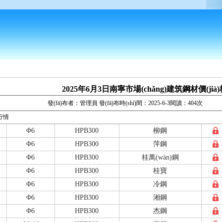
2025年6月3日南寧市場(chǎng)建筑鋼材價(jià
發(fā)布者：管理員 發(fā)布時(shí)間：2025-6-3閱讀：404次
格行情
Φ6
HPB300
柳鋼
Φ6
HPB300
萍鋼
Φ6
HPB300
桂萬(wàn)鋼
Φ6
HPB300
桂寶
Φ6
HPB300
冷鋼
Φ6
HPB300
湘鋼
Φ6
HPB300
杰鋼