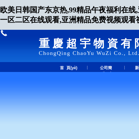
欧美日韩国产东京热,99精品午夜福利在线
一区二区在线观看,亚洲精品免费视频观看视
重慶超宇物資有
ChongQing ChaoYu WuZi Co., Ltd
|
|
首 頁(yè)
公司簡
新
(jiǎn)介