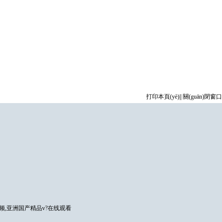
打印本頁(yè)
||
關(guān)閉窗口
频,亚洲国产精品v?在线观看