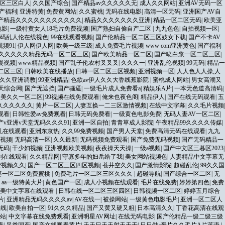
区三区白人
|
久久国产综合
|
国产精品av久久久久久无
|
成人久久网站
|
亚洲AV无码一区
产福利
|
亚洲特黄
|
免费黄网站
|
久久蜜桃
|
无码在线电影
|
高清一区无码
|
亚洲国产AV自
产精品久久久久久久久久久久久
|
精品久久久久久久久亚洲
|
精品一区二区无码
|
欧美亚
电影
|
一级特黄女人18毛片免费视频
|
国产熟妇自偷自产二区
|
九九色色
|
自拍视频一区
|
无码乱人伦在线视色
|
99在线观看视频
|
国产伦精品一区二区三区妓女下载
|
国产不卡AV
频91
|
伊人网伊人网
|
欧美一级三级
|
成人免费毛片视频
|
www com亚洲黄色
|
国产福利
久久久久久精品无码一区二区三区
|
国产欧美精品一区二区
|
国产喷白浆一区二区三区
|
漫视频
|
www精品视频
|
国产乱子伦农村叉叉叉
|
久久久一
|
亚洲乱伦视频
|
99无码
|
精品一
二区三区
|
日韩欧美在线播放
|
日韩一区二区三区视频
|
亚洲视频一区
|
人人色人人操,人
久久亚洲调教
|
99亚洲精品
|
色欲av伊人久久大香线蕉影院
|
蜜桃成人网站
|
男女高潮又
天综合网
|
国产无遮挡
|
国产骚逼
|
一级毛片成人免费看a
|
精娱乐A片
|
一本无色道高清码
|
欧美久久一区二区
|
99视频在线免费观看
|
俺来也夜色阁
|
精品伊人
|
国产在线无码观看
|
五
久久久久久久
|
黄片一区二区
|
人妻互换一二三区激情视频
|
在线中文字幕
|
久久毛片视频
|
观看
|
日韩性爱av免费观看
|
日韩无码免费看
|
一级黄色电影免费
|
无码人妻AV一区二区
|
产v亚洲v天堂无码久久久91
|
亚洲一区自拍
|
青青草成人影院
|
午夜精品99久久久久传媒
|
乳在线观看
|
亚洲东京热
|
久久99免费视频
|
国产男人天堂
|
免费高清无码在线观看
|
九九
视频
|
无码高清一区
|
久久最新
|
无码视频免费观看
|
国产免费无码视频
|
国产无码精品一
无码
|
干少妇视频
|
亚洲视频欧美视频
|
夜夜操天天操
|
一级a视频
|
国产中文区三暮区2023
|
利在线观看
|
久久精品网
|
守寡多年的妇岳给了我
|
美女网站视频色
|
人妻精品中文字幕无
费视频久久
|
国产一区二区三区四区视频
|
苍井空久久
|
国产激情影院
|
超碰乱伦
|
99久久国
妻一区二区免费蜜桃
|
免费毛片一区二区三区久久久
|
超碰导航
|
国产综合一区二区
|
无
|
aa一级特黄大片
|
黄色国产一区
|
成人小视频在线观看
|
毛片在线免费
|
婷婷第四色
|
免费
欧美中文字幕在线观看
|
日韩在线一区二区三区四区
|
日韩视频一区二区
|
婷婷五月综合
片
|
亚洲精品无码久久久久av
|
AV在线一
|
被操网站
|
一级黄色电影毛片
|
亚洲一区二区人
在线
|
欧美自拍一区
|
91久久久精品
|
国产又黄又硬又粗
|
日本高清久久
|
丁香花高清在线观
网站
|
中文字幕在线免费观看
|
亚洲明星AV网址
|
在线无码电影
|
国产伦精品一级二级三级