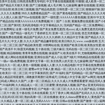
欧美中文在线
|
日韩高清免费无专码区
|
中文字幕在线视频观看
|
91狠狠
|
成人欧美一区二
|
国产精品天天狠天天看
|
国产三级视频
|
成人毛片网
|
九七操逼啊
|
嫩草在线视频
|
亚洲国
区综合部
|
欧美日韩三级视频
|
国产精品色悠悠
|
日韩性爱一区二区三区
|
狠狠操97操
|
国
久久久久久免费看
|
99久久免费看精品国产一区
|
国产黄色电影院
|
国产精品久久久久久
干人人摸人人操
|
国产91av在线观看
|
国产一级性爱
|
AAAAAAA黄色视频
|
亚洲AV中文
产精品自拍
|
特黄AAAAAAA片免费视频
|
91丨国产丨白浆
|
黄频免费在线观看
|
国产小视
区二区
|
国产第9页
|
无码高清电影
|
中文字幕精品久久
|
无码国产精品一区二区免费网站
|
级片免费网址
|
全黄一级毛片免费
|
国产美女免费无遮挡
|
色xxxx
|
成人免费无遮挡无码黄
费
|
国产一国产精品一级毛片
|
丁香婷婷五月
|
亚洲一区二区三区在线
|
变态另类视频一区
9视频免费在线观看
|
精品国产乱码久久久久久婷婷
|
久久精品中文字幕
|
国产精品久久久
毛片久久
|
中文人妻
|
久久久久国产精品嫩草影院
|
欧美日韩久久
|
www..com操老师
|
五月
美一区二区三区
|
国产精品欧美性爱
|
18禁网站在线
|
亚洲国产欧美日韩
|
欧美熟女性爱
|
国产高清不卡
|
秋霞无码视频
|
五十路在线
|
三级片麻豆
|
无码在线一区二区三区
|
伊人久
费视频
|
精品啪啪啪
|
青青草免费在线视频
|
操逼国产A
|
欧美在线不卡
|
尤物视频网站在线
费看
|
成人网站在线观看视频
|
亚洲综合国产成人小说
|
国产3级片
|
99热精品在线观看
|
国
产一级a一级a免费视频
|
亚洲中文字幕一区
|
东京热男人的天堂
|
九七操逼啊
|
国产精品美
综合久久一区
|
成人黄色一级视频
|
超碰人人妻
|
久久久精品电影
|
中文字幕在线免费观看
产伦女伦一区二区三区
|
蜜臀av中文字幕人妻
|
精品一区二区久久久久久无码
|
国产在线
频
|
欧美日一区二区三区
|
中文字幕第四页
|
国产AV福利
|
国产无码精品一区
|
国产精品福
码成人精品区明星蜜乳
|
调教拨开两唇打花蒂戒尺
|
日韩成人中文字幕
|
国产av网页
|
啪免
无码成人网站久久国产
|
人妻一区二区精品
|
久久久久成人片免费观看蜜芽
|
精品无码人
产
|
91福利网
|
久久精品成人一区二区三区蜜臀
|
黄色的操人视频
|
国产色a
|
亚洲无码综合
品一区二区三区
|
日韩免费专区
|
日产电影一区二区三区
|
久久久久久久国产精品
|
日韩
区二区六十路
|
五十路在线
|
日本在线观看
|
五月丁香伊人网
|
精品国产乱码久久久久久图
人区乱码1区2区3区
|
熟妇高潮一区二区在线播放
|
老女人chinese肥臀老女人
|
黄色国产
|
久久精品人妻一区二区
|
成人无码AAAA一片黄
|
日韩av在线免费
|
国产激情一区
|
c逼