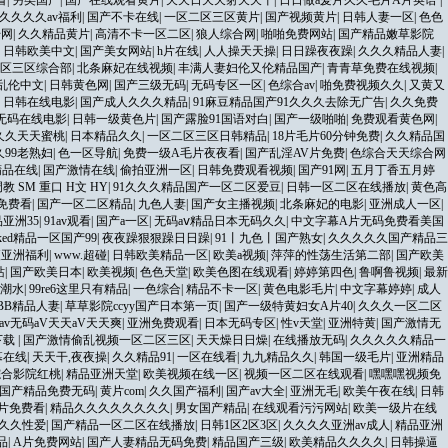
看
|
另类国产
|
国产在线观看黄片
|
天天日天天射天天干
|
日日做a爰片久久毛片A片英语
|
久久久久av福利
|
国产不卡在线
|
一区二区三区黄片
|
国产视频黄片
|
日韩人妻一区
|
色色
干网
|
久久精品黄片
|
高清不卡一区二区
|
狼人综合网
|
啪啪免费网站
|
国产精品嫩草影院
|
日韩欧美中文
|
国产美女网站
|
h片在线
|
人人操天天操
|
日日躁夜夜躁
|
久久久精品人妻
|
区三区综合部
|
北条麻妃在线视频
|
丰满人妻妇伦又伦精品国产
|
青青草免费在线视频
|
乱伦中文
|
日韩黄色网
|
国产三级无码
|
无码专区一区
|
色综合av
|
啪免费视频久久
|
又黄又
|
日韩在线电影
|
国产成人久久久精品
|
91麻豆精品国产91久久久去除无广告
|
久久免费
无码在线电影
|
日韩一级黄色片
|
国产露脸91国语对白
|
国产一级啪啪
|
免费观看黄色网
|
久久天天蜜桃
|
日本精品久久
|
一区二区三区日韩精品
|
18片毛片60分钟免费
|
久久精品国
99老熟妇
|
色一区导航
|
免费一级A毛片夜夜看
|
国产乱淫AV片免费
|
色综合天天综合网
精品在线
|
国产激情在线
|
偷拍亚洲一区
|
日韩免费观看视频
|
国产91网
|
五月丁香五月婷
教 SM 重口 H文 HY
|
91久久久精品国产一区二区爱豆
|
日韩一区二区在线播放
|
黄色高
免费看
|
国产一区二区精品
|
九色人妻
|
国产女主播视频
|
北条麻妃的电影
|
亚洲成人一区
|
亚洲35
|
91av观看
|
国产a一区
|
无码aⅴ精品日本无码久久
|
中文字幕A片无码免费看美国
acked精品一区国产99
|
夜夜躁狠狠躁日日躁
|
91丨九色丨国产熟女
|
久久久久久国产精品三
夜亚洲福利
|
www.超碰
|
日韩欧美精品一区
|
欧美a视频
|
萍萍的性荡生活第二部
|
国产欧美
站
|
国产欧美日本
|
欧美视频
|
色色天堂
|
欧美色图在线观看
|
婷婷第四色
|
鲁啊鲁视频
|
最新
潮水
|
99re6这里只有精品
|
一色综合
|
精品不卡一区
|
黄色电影毛片
|
中文字幕婷婷
|
成人
BB精品人妻
|
草草影院ccyy国产日本第一页
|
国产一级特黄妇女A片40
|
久久久一区二区
av无码aV天天aV天天爽
|
亚洲免费观看
|
日本无码专区
|
性v天堂
|
亚洲特黄
|
国产激情无
下载
|
国产激情偷乱视频一区二区三区
|
天天燥日日燥
|
在线播放无码
|
久久久久久精品一
幕在线
|
天天干,夜夜操
|
久久精品91
|
一区在线看
|
九九精品久久
|
韩国一级毛片
|
亚洲精品
综合影院红桃
|
精品亚洲天堂
|
欧美视频在线一区
|
视频一区二区在线观看
|
嘿嘿嘿视频免
国产精品免费无码
|
黄片com
|
久久国产福利
|
国产av大全
|
亚洲无毛
|
欧美午夜在线
|
日韩
片免费看
|
精品久久久久久久久久
|
男女国产精品
|
在线观看污污网站
|
欧美一级片在线
久久性爱
|
国产精品一区二区在线播放
|
日韩1区2区3区
|
久久久久亚洲av成人
|
精品亚洲
品
|
A片免费网站
|
国产人妻精品无码免费
|
精品国产三级
|
欧美精品久久久久
|
日韩操逼