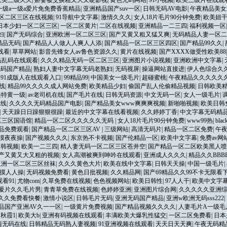
欧美三级久久
|
娇妻被交换粗又大又硬影视
|
黄色无码网站
|
91小视频
|
欧美三级片在线观
一级a一级a爱片免免费香蕉精品
|
亚洲精品国产suv一区
|
日韩无码AV电影
|
午夜精品美女
区二区三区在线视频
|
91导航中文字幕
|
激情久久久
|
女人18片毛片90分钟免费
|
欧美妞
日本少妇一区二区三区
|
一区二区黄片
|
二区在线视频
|
亚洲精品一二三四
|
福利视频一区
妇
|
国产无码综合
|
亚洲欧洲一区二区三区
|
国产又黄又粗又猛又爽
|
无码精品人妻一区二
精品无码
|
国产精品人人做人人爽人人添
|
国产精品一区二区三区四区
|
国产精品99久久
|
线看
|
草草网站
|
影音先锋女人av鲁色资源久久
|
黄片在线视频
|
国产XXXX做受性欧美88
品乱码在线观看
|
久久久精品无码一区二区三区
|
亚洲图片小说视频
|
亚洲欧洲中文字幕
|
无码国产精品
|
熟妇人妻中文字幕无码老熟妇
|
无码视屏
|
操逼网站直接进
|
伊人色综合久
|
91成版人在线观看入口
|
99精品99
|
中国美女一级毛片
|
超碰蜜桃
|
午夜精品久久久久久久
线
|
精品99久久久久成人网站免费
|
欧美精品少妇
|
偷国产乱人伦偷精品视频
|
日韩欧美
美特黄一级
|
av老司机在线
|
国产毛片在线
|
日韩无码资源
|
中文无码一区
|
女人一级毛片
|
调
在线
|
久久久久无码精品国产电影
|
国产精品美女www爽爽爽视频
|
新啪啪视频
|
欧美日韩
|
天天躁日日躁狠狠很躁
|
最近的中文字幕在线看视频
|
久久婷婷丁香
|
中文字幕无码精品
区三区国语馆
|
精品一区二区久久久久久无码
|
女人18片毛片90分钟免费
|
www99热
|
bl
品免费观看
|
国产精品一区二区三区AV
|
三级网站
|
高清无码片
|
精品一区二区免费
|
午
摸夜夜操
|
国产视频久久久
|
东京热不卡视频
|
国产伦精品一区
|
欧美中文字幕
|
免费av网
日韩视频
|
欧美一二三四
|
精人妻无码一区二区三区苍井空
|
国产精品一区二区欧美黑人喷
产又黄又大又粗的视频
|
女人高潮被爽到呻吟在线观看
|
亚洲成人久久久
|
精品久久BBB
亚洲一区二区三区丝袜
|
久久久黄色大片
|
欧美在线中文字幕
|
日韩天天操
|
中国一级毛片
|
摸人人操
|
无码视频免费看
|
黄色日批视频
|
久久精品网
|
国产69精品久久99不卡无限看
看91
|
尤物com
|
久草免费在线视频
|
色色视频网站
|
欧美日韩性
|
97人人干
|
欧美中文字
a爰片久久毛片男
|
青青草免费在线视频
|
色婷婷亚洲
|
亚洲图片综合网
|
久久久久久亚洲
久久免费看快餐
|
激情小说区
|
日韩毛片无码
|
亚洲无码国产精品
|
亚洲w欧洲无码sss222
|
品国产亚洲AV久一一区
|
一级黄片免费视频
|
国产精品视频久久久久
|
人妻毛片A一级毛
秋霞1
|
欧美大b
|
亚洲有码视频在线观看
|
丰满欧美大爆乳性猛交
|
一区二区免费看
|
日本
清无码在线
|
日韩精品无码熟人妻视频
|
91亚洲视频在线观看
|
天天日天天爽
|
午夜无码精