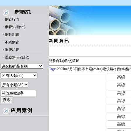
新聞資訊
·
鋼管行情
·
鋼管知識(shí)
·
鋼管新聞
新 聞 資 訊
·
不銹鋼管
·
重慶鋁管
·
重慶無(wú)縫管
雙擊自動(dòng)滾屏
Tags:
2025年6月3日南寧市場(chǎng)建筑鋼材價(jià)
高線
高線
高線
高線
高線
高線
高線