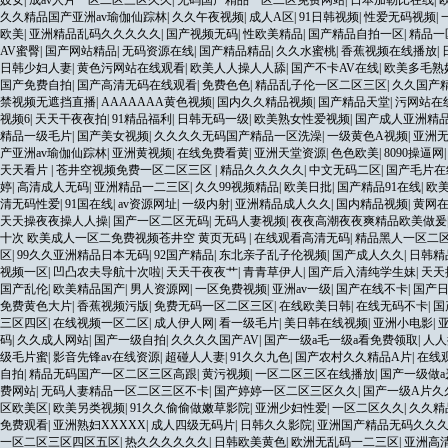
妓女
|
成av人片一区二区三区久久
|
无码国产精品一区二区免费网站
|
日本加勒比在线
|
久久精品国产亚洲av瑜伽仙踪林
|
久久午夜视频
|
成人A区
|
91日韩视频
|
性爱无码视频
|
欧美
|
亚洲精品乱码久久久久久
|
国产视频无码
|
性欧美精品
|
国产精品自拍一区
|
精品一
AV蜜臀
|
国产网站精品
|
无码资源在线
|
国产精品精品
|
久久水蜜桃
|
香蕉视频在线播放
|
日韩少妇人妻
|
黄色污网站在线观看
|
欧美人人操人人舔
|
国产不卡AV在线
|
欧美多毛熟
国产免费自拍
|
国产高清无码在线观看
|
免费色色
|
精品乱子伦一区二区三区
|
久久国产
禁视频无遮挡直播
|
AAAAAAA黄色视频
|
国内久久精品视频
|
国产精品天堂
|
污网站在
视频6
|
天天干夜夜拍
|
91精品福利
|
日韩无码一级
|
欧美熟女性爱视频
|
国产成人亚洲精
精品一级毛片
|
国产美女视频
|
久久久久无码国产精品一区洗澡
|
一级黄色A视频
|
亚洲
产亚洲av瑜伽仙踪林
|
亚洲黄视频
|
在线免费看黄
|
亚洲天堂资源
|
色色欧美
|
8090操逼网
天天看片
|
苍井空视频免费一区二区三区
|
精品久久久久久
|
中文无码二区
|
国产毛片在
婷
|
高清成人无码
|
亚洲精品一二三区
|
久久99视频精品
|
欧美日批
|
国产精品91在线
|
欧
清无码性爱
|
91国在线
|
av资源网址
|
一级内射
|
亚洲精品成人久久
|
国内精品视频
|
黄网
天天操夜夜操人人操
|
国产一区二区无码
|
无码人妻视频
|
夜夜高潮夜夜爽精品欧美做爰
十次 欧美成人一区二免费视频苍井空 黄页无码
|
在线观看高清无码
|
精品黑人一区二
区
|
99久久亚洲精品日本无码
|
92国产精品
|
东北亲子乱子伦视频
|
国产成人久久
|
日韩精
视频一区
|
凹凸农夫导航十次啦
|
天天干夜夜艹
|
青青草伊人
|
国产后入清纯学生妹
|
天天
国产乱伦
|
欧美精品国产
|
男人资源网
|
一区免费视频
|
亚洲av一级
|
国产在线不卡
|
国产
免费黄色大片
|
香蕉视频污版
|
免费无码一区二区三区
|
在线欧美日韩
|
在线无码不卡
|
国
三区四区
|
在线视频一区二区
|
成人伊人网
|
看一级毛片
|
美日韩在线视频
|
亚洲小电影
|
码
|
久久成人网站
|
国产一级自拍
|
久久久久国产AV
|
国产一级a毛一级a看免费领取
|
人人
级毛片蜜
|
影音先锋av在线资源
|
超碰人人妻
|
91久久九色
|
国产农村久久精品A片
|
在线观
自拍
|
精品无码国产一区二区三区高跟
|
黄污视频
|
一区二区三区在线播放
|
国产一级做
费网站
|
无码人妻精品一区二区三区不卡
|
国产婷婷一区二区三区久久
|
国产一级A片久
区欧美区
|
欧美另类视频
|
91久久偷偷做嫩草影院
|
亚洲少妇性爱
|
一区二区久久
|
久久精
免费观看
|
亚洲熟妇XXXXX
|
成人四级无码片
|
日韩久久影院
|
亚洲国产精品无码久久久
一区二区三区四区五区
|
热久久久久久久
|
日韩欧美黄色
|
欧洲无乱码一二三区
|
亚洲高